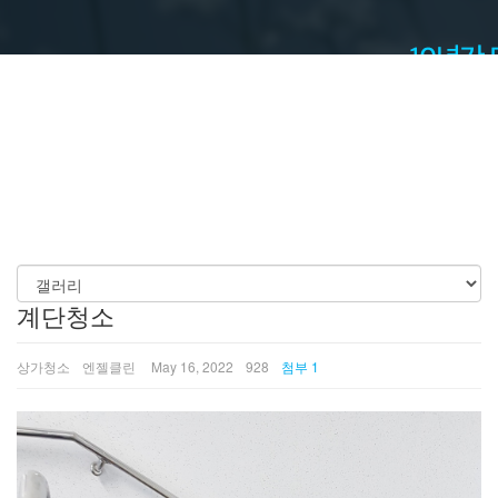
계단청소
상가청소
엔젤클린
May 16, 2022
928
첨부 1